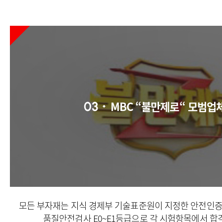
MBC “불만제로“ 모범업
03
모든 부자재는 지식 경제부 기술표준원이 지정한
안전인증기
품질안전검사 E0~E1등급으로
각 시험항목에서 합격